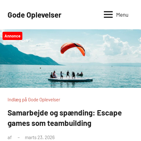
Videre
til
Gode Oplevelser
Menu
indhold
Annonce
Indlæg på Gode Oplevelser
Samarbejde og spænding: Escape
games som teambuilding
af
marts 23, 2026