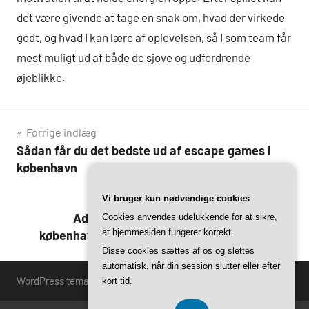
det være givende at tage en snak om, hvad der virkede
godt, og hvad I kan lære af oplevelsen, så I som team får
mest muligt ud af både de sjove og udfordrende
øjeblikke.
Indlægsnavigation
Forrige indlæg
Sådan får du det bedste ud af escape games i
københavn
Næste indlæg
Vi bruger kun nødvendige cookies
Adrenalinsus og hjernegymnastik: Prøv
Cookies anvendes udelukkende for at sikre,
at hjemmesiden fungerer korrekt.
københavns mest udfordrende escape games
Disse cookies sættes af os og slettes
automatisk, når din session slutter eller efter
WordPress tema: Harrison by ThemeZee.
kort tid.