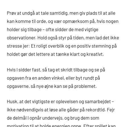
Prøv at undgå at tale samtidig, men giv plads til at alle
kan komme til orde, og vær opmærksom på, hvis nogen
holder sig tilbage – ofte sidder de med vigtige
observationer. Hold også styr på tiden, men lad det ikke
stresse jer: Et roligt overblik og en positiv stemning på
holdet gør det lettere at tænke klart og kreativt.
Hvis I sidder fast, så tag et skridt tilbage og se på
opgaven fra en anden vinkel, eller byt rundt på
opgaverne, så nye øjne kan se på problemet.
Husk, at det vigtigste er oplevelsen og samarbejdet –
ikke nødvendigvis at løse alle gåder på rekordtid. Fejr
de delmål I opnår undervejs, og brug dem som
motivation til at holde energien oppe. Efter spillet kan