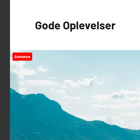
Videre
til
Gode Oplevelser
indhold
Annonce