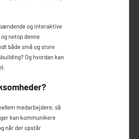
 spændende og interaktive
, og netop denne
andt både små og store
building? Og hvordan kan
l.
irksomheder?
mellem medarbejdere, så
lleger kan kommunikere
og når der opstår