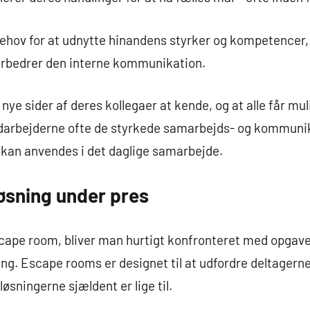
behov for at udnytte hinandens styrker og kompetencer,
forbedrer den interne kommunikation.
nye sider af deres kollegaer at kende, og at alle får mul
edarbejderne ofte de styrkede samarbejds- og kommuni
e kan anvendes i det daglige samarbejde.
øsning under pres
scape room, bliver man hurtigt konfronteret med opgave
ling. Escape rooms er designet til at udfordre deltage
øsningerne sjældent er lige til.