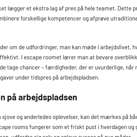
ket lægger et ekstra lag af pres på hele teamet. Dette pr
mbinere forskellige kompetencer og afprøve utraditione
der om de udfordringer, man kan møde i arbejdslivet, 
effektivt. I escape roomet lærer man at bevare overblikk
rde tage chancer – færdigheder, der er uvurderlige, nå
gaver under tidspres på arbejdspladsen.
on på arbejdspladsen
 sjove og anderledes oplevelser, kan det mærkes på b
cape rooms fungerer som et friskt pust i hverdagen og
en, udfordre sig selv og opleve succes på nye måder.