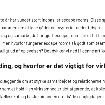
este år har vundet stort indpas, er escape rooms. Disse
er sammen om at løse gåder og mysterier under tidspres
ring og samarbejde har gjort escape rooms til et hit bl
. Men hvorfor fungerer escape rooms så godt som team
ligt ud af oplevelsen? Det dykker vi ned i i denne artike
ing, og hvorfor er det vigtigt for v
ndlæggende om at styrke samarbejdet og relationerne 
som et hold. I en virksomhed er det afgørende, at ko
i fællesskab og bakke hinanden op – både i dagligdagen 