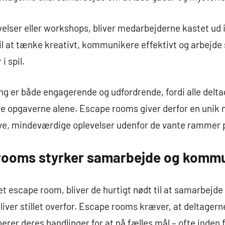
velser eller workshops, bliver medarbejderne kastet ud i
til at tænke kreativt, kommunikere effektivt og arbejd
i spil.
g er både engagerende og udfordrende, fordi alle deltag
se opgaverne alene. Escape rooms giver derfor en unik m
ve, mindeværdige oplevelser udenfor de vante rammer 
rooms styrker samarbejde og kommu
 et escape room, bliver de hurtigt nødt til at samarbej
liver stillet overfor. Escape rooms kræver, at deltagerne 
erer deres handlinger for at nå fælles mål – ofte inden