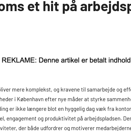
oms et hit på arbejds
 bliver mere komplekst, og kravene til samarbejde og e
omheder i København efter nye måder at styrke sammenh
ng er ikke længere blot en hyggelig dag væk fra kontor
sel, engagement og produktivitet på arbejdspladsen. Derf
viteter, der både udfordrer og motiverer medarbejderne