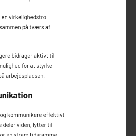
 en virkelighedstro
e sammen på tværs af
ere bidrager aktivt til
ulighed for at styrke
på arbejdspladsen.
nikation
de og kommunikere effektivt
deler viden, lytter til
 for en stram tidsramme.