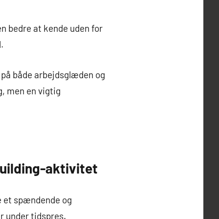
n bedre at kende uden for
.
kt på både arbejdsglæden og
, men en vigtig
ilding-aktivitet
yde et spændende og
r under tidspres.