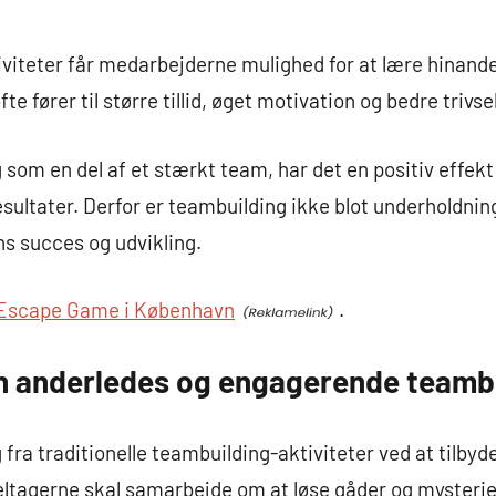
iteter får medarbejderne mulighed for at lære hinande
e fører til større tillid, øget motivation og bedre trivsel
 som en del af et stærkt team, har det en positiv effe
ltater. Derfor er teambuilding ikke blot underholdning
s succes og udvikling.
Escape Game i København
.
 anderledes og engagerende teambu
 fra traditionelle teambuilding-aktiviteter ved at tilb
deltagerne skal samarbejde om at løse gåder og mysterie