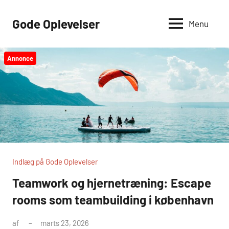
Videre
til
Gode Oplevelser
Menu
indhold
Annonce
Indlæg på Gode Oplevelser
Teamwork og hjernetræning: Escape
rooms som teambuilding i københavn
af
marts 23, 2026