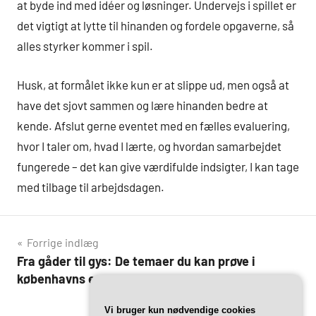
at byde ind med idéer og løsninger. Undervejs i spillet er
det vigtigt at lytte til hinanden og fordele opgaverne, så
alles styrker kommer i spil.
Husk, at formålet ikke kun er at slippe ud, men også at
have det sjovt sammen og lære hinanden bedre at
kende. Afslut gerne eventet med en fælles evaluering,
hvor I taler om, hvad I lærte, og hvordan samarbejdet
fungerede – det kan give værdifulde indsigter, I kan tage
med tilbage til arbejdsdagen.
Indlægsnavigation
Forrige indlæg
Fra gåder til gys: De temaer du kan prøve i
københavns escape games
Vi bruger kun nødvendige cookies
Næste indlæg