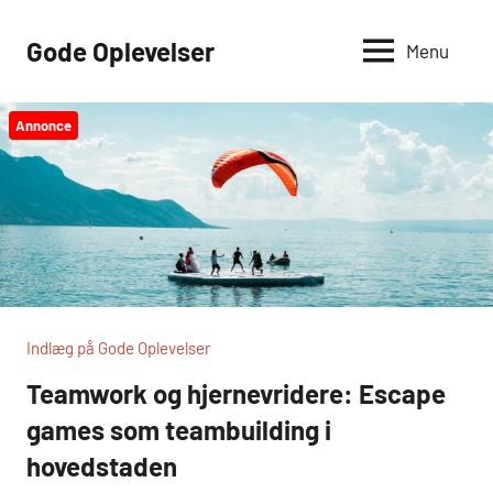
Videre
til
Gode Oplevelser
Menu
indhold
Annonce
Indlæg på Gode Oplevelser
Teamwork og hjernevridere: Escape
games som teambuilding i
hovedstaden