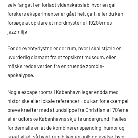
selv fanget i en forladt videnskabslab, hvor en gal
forskers eksperimenter er gået helt galt, eller du kan
forsøge at opklare et mordmysterie i 1920’ernes
jazzmiljø.
For de eventyrlystne er der rum, hvor I skal stjæle en
uvurderlig diamant fra et topsikret museum, eller
måske redde verden fra en truende zombie-
apokalypse.
Nogle escape rooms i København leger endda med
historiske eller lokale referencer – du kan for eksempel
prøve kræfter med at undslippe fra Christiania i 70’erne
eller udforske Københavns skjulte undergrund. Fælles
for dem alle er, at de kombinerer spænding, humor og
kreativitet, så hvert rum bliver en unik oplevelse, hvor