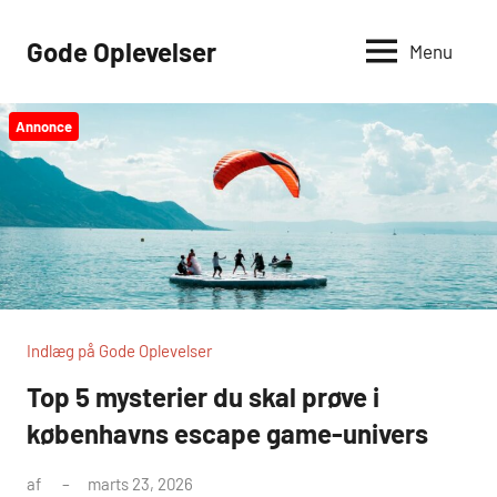
Videre
til
Gode Oplevelser
Menu
indhold
Annonce
Indlæg på Gode Oplevelser
Top 5 mysterier du skal prøve i
københavns escape game-univers
af
marts 23, 2026