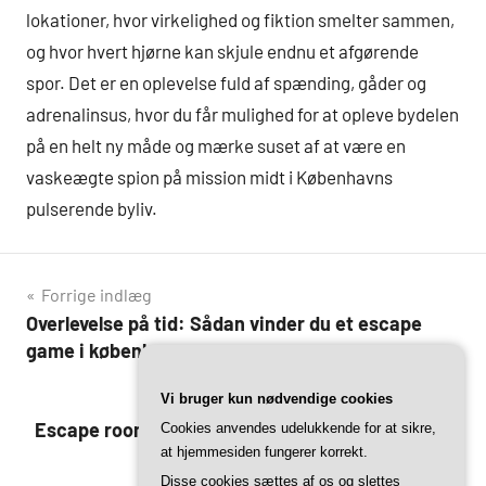
lokationer, hvor virkelighed og fiktion smelter sammen,
og hvor hvert hjørne kan skjule endnu et afgørende
spor. Det er en oplevelse fuld af spænding, gåder og
adrenalinsus, hvor du får mulighed for at opleve bydelen
på en helt ny måde og mærke suset af at være en
vaskeægte spion på mission midt i Københavns
pulserende byliv.
Indlægsnavigation
Forrige indlæg
Overlevelse på tid: Sådan vinder du et escape
game i københavn
Næste indlæg
Vi bruger kun nødvendige cookies
Escape room trends 2024: Hvad kan vi forvente i
Cookies anvendes udelukkende for at sikre,
at hjemmesiden fungerer korrekt.
københavn?
Disse cookies sættes af os og slettes