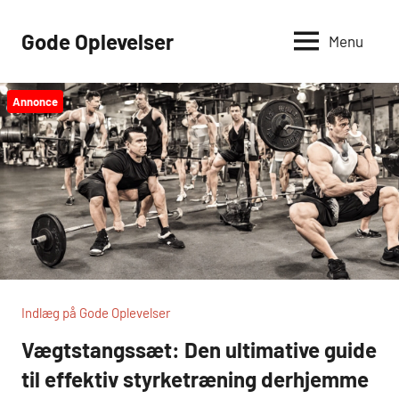
Videre
til
Gode Oplevelser
Menu
indhold
Annonce
Indlæg på Gode Oplevelser
Vægtstangssæt: Den ultimative guide
til effektiv styrketræning derhjemme