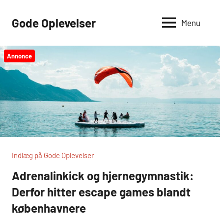
Videre
til
Gode Oplevelser
Menu
indhold
Annonce
Indlæg på Gode Oplevelser
Adrenalinkick og hjernegymnastik:
Derfor hitter escape games blandt
københavnere