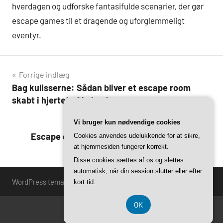
hverdagen og udforske fantasifulde scenarier, der gør
escape games til et dragende og uforglemmeligt
eventyr.
Indlægsnavigation
Forrige indlæg
Bag kulisserne: Sådan bliver et escape room
skabt i hjertet af københavn
Næste indlæg
Vi bruger kun nødvendige cookies
Escape games for par: En sjov og anderledes
Cookies anvendes udelukkende for at sikre,
at hjemmesiden fungerer korrekt.
date night i københavn
Disse cookies sættes af os og slettes
automatisk, når din session slutter eller efter
WordPress tema: Harrison by ThemeZee.
kort tid.
OK
CVR 37407739