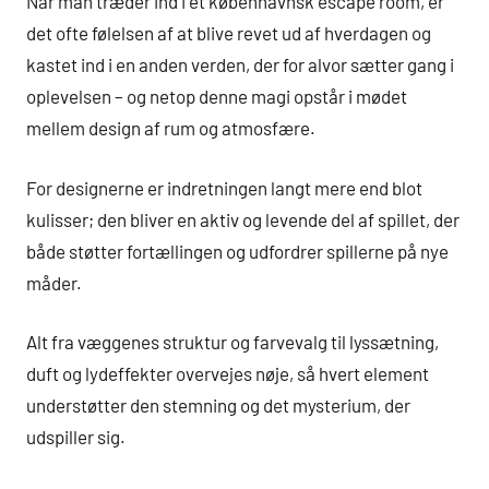
Når man træder ind i et københavnsk escape room, er
det ofte følelsen af at blive revet ud af hverdagen og
kastet ind i en anden verden, der for alvor sætter gang i
oplevelsen – og netop denne magi opstår i mødet
mellem design af rum og atmosfære.
For designerne er indretningen langt mere end blot
kulisser; den bliver en aktiv og levende del af spillet, der
både støtter fortællingen og udfordrer spillerne på nye
måder.
Alt fra væggenes struktur og farvevalg til lyssætning,
duft og lydeffekter overvejes nøje, så hvert element
understøtter den stemning og det mysterium, der
udspiller sig.