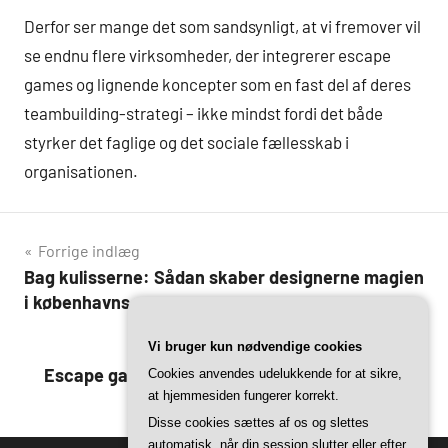
Derfor ser mange det som sandsynligt, at vi fremover vil
se endnu flere virksomheder, der integrerer escape
games og lignende koncepter som en fast del af deres
teambuilding-strategi – ikke mindst fordi det både
styrker det faglige og det sociale fællesskab i
organisationen.
Indlægsnavigation
Forrige indlæg
Bag kulisserne: Sådan skaber designerne magien
i københavns escape games
Næste indlæg
Vi bruger kun nødvendige cookies
Escape games for børn og voksne: Københavns
Cookies anvendes udelukkende for at sikre,
at hjemmesiden fungerer korrekt.
bedste familieoplevelser
Disse cookies sættes af os og slettes
automatisk, når din session slutter eller efter