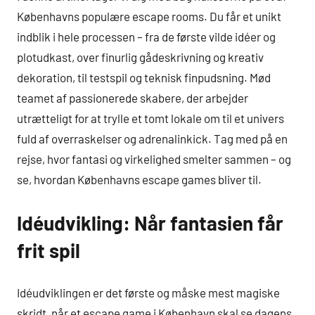
Københavns populære escape rooms. Du får et unikt
indblik i hele processen – fra de første vilde idéer og
plotudkast, over finurlig gådeskrivning og kreativ
dekoration, til testspil og teknisk finpudsning. Mød
teamet af passionerede skabere, der arbejder
utrætteligt for at trylle et tomt lokale om til et univers
fuld af overraskelser og adrenalinkick. Tag med på en
rejse, hvor fantasi og virkelighed smelter sammen – og
se, hvordan Københavns escape games bliver til.
Idéudvikling: Når fantasien får
frit spil
Idéudviklingen er det første og måske mest magiske
skridt, når et escape game i København skal se dagens