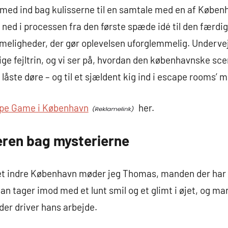
ig med ind bag kulisserne til en samtale med en af Køb
ned i processen fra den første spæde idé til den færdige,
mmeligheder, der gør oplevelsen uforglemmelig. Undervejs
ge fejltrin, og vi ser på, hvordan den københavnske scen
åste døre – og til et sjældent kig ind i escape rooms’ 
pe Game i København
her.
ren bag mysterierne
et indre København møder jeg Thomas, manden der har 
n tager imod med et lunt smil og et glimt i øjet, og m
der driver hans arbejde.