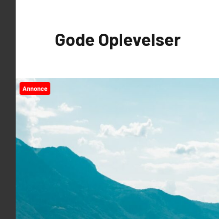
Videre
til
Gode Oplevelser
indhold
Annonce