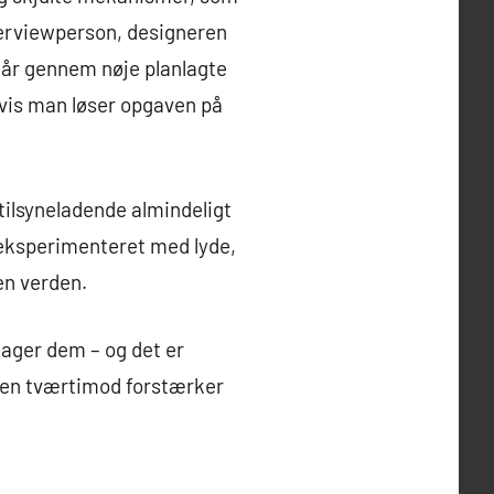
terviewperson, designeren
tår gennem nøje planlagte
hvis man løser opgaven på
tilsyneladende almindeligt
r eksperimenteret med lyde,
en verden.
dager dem – og det er
, men tværtimod forstærker