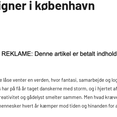
gner i københavn
e låse venter en verden, hvor fantasi, samarbejde og log
s har på få år taget danskerne med storm, og i hjertet
 kreativitet og gådelyst smelter sammen. Men hvad kræve
 mennesker hvert år kæmper mod tiden og hinanden for 