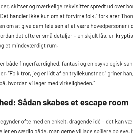
der, skitser og mærkelige rekvisitter spredt ud over bo
“Det handler ikke kun om at forvirre folk,” forklarer T
n om at give dem følelsen af at være hovedpersoner i d
rdan det ofte er små detaljer – en skjult lås, en krypti
 og et mindeværdigt rum.
er både fingerfærdighed, fantasi og en psykologisk san
 “Folk tror, jeg er lidt af en tryllekunstner,” griner han
på, hvordan vi leger med virkeligheden.”
lighed: Sådan skabes et escape room
egynder ofte med en enkelt, dragende idé – det kan 
eller en særlig gåde, man gerne vil lade spillere opleve.