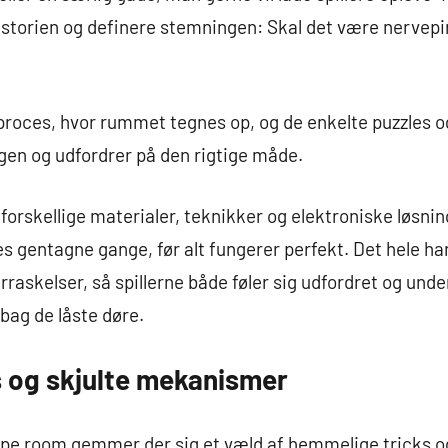
historien og definere stemningen: Skal det være nervepi
v proces, hvor rummet tegnes op, og de enkelte puzzle
ngen og udfordrer på den rigtige måde.
rskellige materialer, teknikker og elektroniske løsning
s gentagne gange, før alt fungerer perfekt. Det hele h
askelser, så spillerne både føler sig udfordret og under
bag de låste døre.
 og skjulte mekanismer
ape room gemmer der sig et væld af hemmelige tricks 