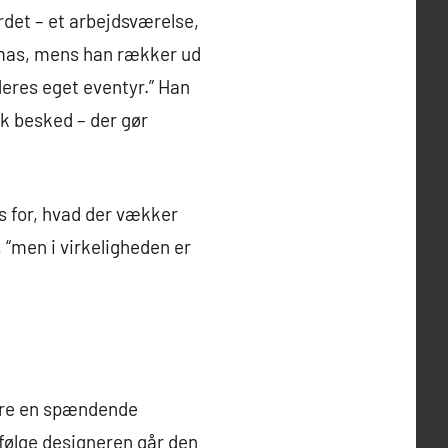
rdet – et arbejdsværelse,
homas, mens han rækker ud
eres eget eventyr.” Han
sk besked – der gør
s for, hvad der vækker
, “men i virkeligheden er
være en spændende
 Ifølge designeren går den