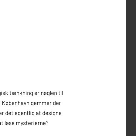
isk tænkning er nøglen til
 af København gemmer der
r det egentlig at designe
at løse mysterierne?