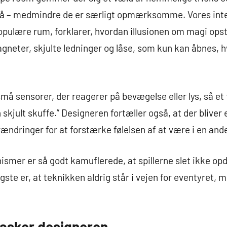
e på – medmindre de er særligt opmærksomme. Vores in
opulære rum, forklarer, hvordan illusionen om magi ops
magneter, skjulte ledninger og låse, som kun kan åbnes, 
må sensorer, der reagerer på bevægelse eller lys, så et 
 skjult skuffe.” Designeren fortæller også, at der blive
ndringer for at forstærke følelsen af at være i en and
smer er så godt kamuflerede, at spillerne slet ikke op
gste er, at teknikken aldrig står i vejen for eventyret
rasker designeren