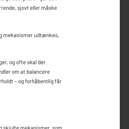
rrende, sjovt eller måske
s og mekanismer udtænkes,
er, og ofte skal der
andler om at balancere
holdt – og forhåbentlig får
og skjulte mekanismer, som