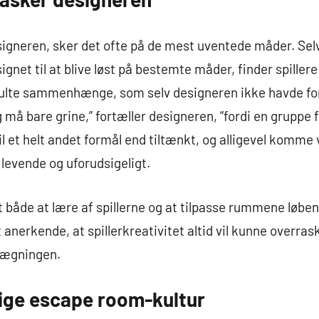
signeren, sker det ofte på de mest uventede måder. Sel
ignet til at blive løst på bestemte måder, finder spillere
kjulte sammenhænge, som selv designeren ikke havde fo
må bare grine,” fortæller designeren, “fordi en gruppe f
l et helt andet formål end tiltænkt, og alligevel komme 
 levende og uforudsigeligt.
 både at lære af spillerne og at tilpasse rummene løben
anerkende, at spillerkreativitet altid vil kunne overra
nlægningen.
ige escape room-kultur