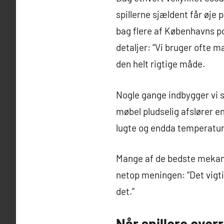
spillerne sjældent får øj
bag flere af Københavns p
detaljer: “Vi bruger ofte 
den helt rigtige måde.
Nogle gange indbygger vi s
møbel pludselig afslører en
lugte og endda temperaturæ
Mange af de bedste mekani
netop meningen: “Det vigti
det.”
Når spillere over