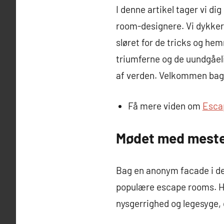
I denne artikel tager vi d
room-designere. Vi dykker 
sløret for de tricks og he
triumferne og de uundgåeli
af verden. Velkommen bag l
Få mere viden om
Esca
Mødet med meste
Bag en anonym facade i d
populære escape rooms. Ha
nysgerrighed og legesyge, 