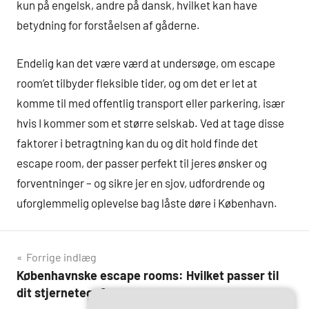
kun på engelsk, andre på dansk, hvilket kan have
betydning for forståelsen af gåderne.
Endelig kan det være værd at undersøge, om escape
room’et tilbyder fleksible tider, og om det er let at
komme til med offentlig transport eller parkering, især
hvis I kommer som et større selskab. Ved at tage disse
faktorer i betragtning kan du og dit hold finde det
escape room, der passer perfekt til jeres ønsker og
forventninger – og sikre jer en sjov, udfordrende og
uforglemmelig oplevelse bag låste døre i København.
Indlægsnavigation
Forrige indlæg
Københavnske escape rooms: Hvilket passer til
dit stjernetegn?