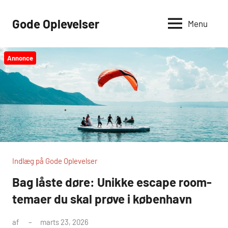
Videre
til
Gode Oplevelser
Menu
indhold
Annonce
Indlæg på Gode Oplevelser
Bag låste døre: Unikke escape room-
temaer du skal prøve i københavn
af
marts 23, 2026