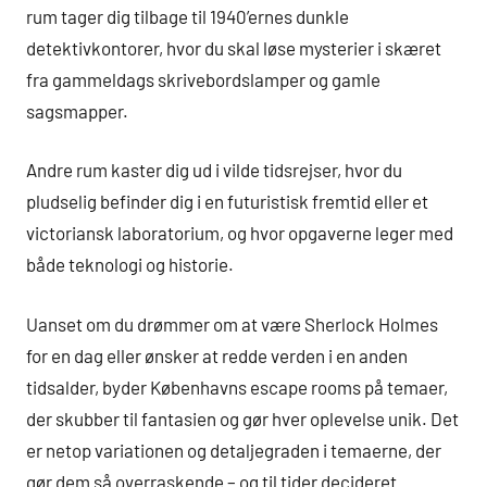
rum tager dig tilbage til 1940’ernes dunkle
detektivkontorer, hvor du skal løse mysterier i skæret
fra gammeldags skrivebordslamper og gamle
sagsmapper.
Andre rum kaster dig ud i vilde tidsrejser, hvor du
pludselig befinder dig i en futuristisk fremtid eller et
victoriansk laboratorium, og hvor opgaverne leger med
både teknologi og historie.
Uanset om du drømmer om at være Sherlock Holmes
for en dag eller ønsker at redde verden i en anden
tidsalder, byder Københavns escape rooms på temaer,
der skubber til fantasien og gør hver oplevelse unik. Det
er netop variationen og detaljegraden i temaerne, der
gør dem så overraskende – og til tider decideret