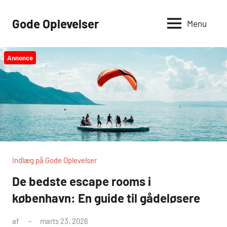
Videre
til
Gode Oplevelser
Menu
indhold
Annonce
Indlæg på Gode Oplevelser
De bedste escape rooms i
københavn: En guide til gådeløsere
af
marts 23, 2026