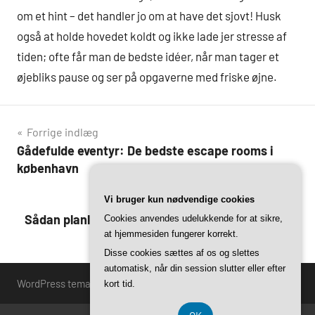
om et hint – det handler jo om at have det sjovt! Husk
også at holde hovedet koldt og ikke lade jer stresse af
tiden; ofte får man de bedste idéer, når man tager et
øjebliks pause og ser på opgaverne med friske øjne.
Indlægsnavigation
Forrige indlæg
Gådefulde eventyr: De bedste escape rooms i
københavn
Vi bruger kun nødvendige cookies
Næste indlæg
Sådan planlægger du den perfekte escape game
Cookies anvendes udelukkende for at sikre,
at hjemmesiden fungerer korrekt.
oplevelse i københavn
Disse cookies sættes af os og slettes
automatisk, når din session slutter eller efter
WordPress tema: Harrison by ThemeZee.
kort tid.