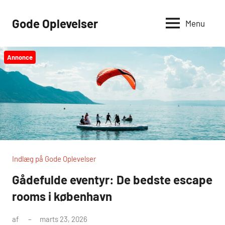
Videre
til
Gode Oplevelser
Menu
indhold
Annonce
Indlæg på Gode Oplevelser
Gådefulde eventyr: De bedste escape
rooms i københavn
af
marts 23, 2026