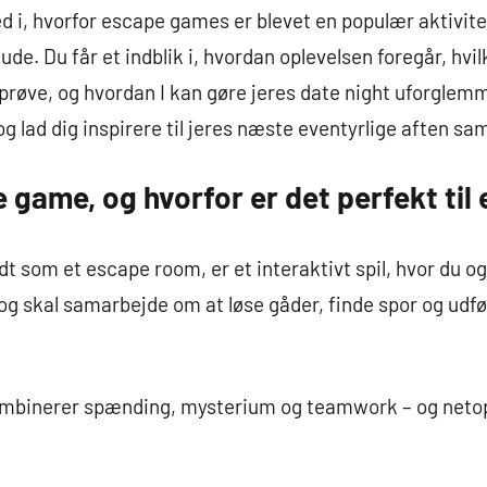
ed i, hvorfor escape games er blevet en populær aktivite
ude. Du får et indblik i, hvordan oplevelsen foregår, hv
røve, og hvordan I kan gøre jeres date night uforglemm
, og lad dig inspirere til jeres næste eventyrlige aften s
 game, og hvorfor er det perfekt til 
som et escape room, er et interaktivt spil, hvor du og d
 og skal samarbejde om at løse gåder, finde spor og udfø
ombinerer spænding, mysterium og teamwork – og netop d