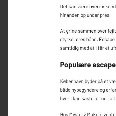
Det kan være overraskende 
hinanden op under pres.
At grine sammen over fejlt
styrke jeres bånd. Escape
samtidig med at I får et u
Populære escape 
København byder på et væl
både nybegyndere og erfar
hvor I kan kaste jer ud i a
Hos Mystery Makers venter