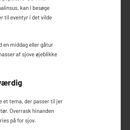
nalinsus, kan I besøge
til eventyr i det vilde
d en middag eller gåtur
masser af sjove øjeblikke
eværdig
et tema, der passer til jer
 tør. Overrask hinanden
es på for sjov.