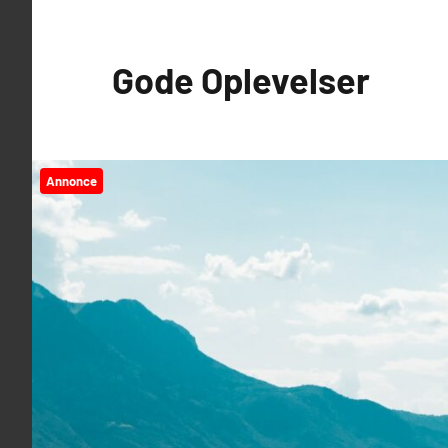
Videre
til
Gode Oplevelser
indhold
Annonce