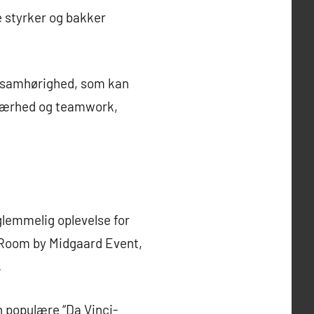
e styrker og bakker
af samhørighed, som kan
 nærhed og teamwork,
lemmelig oplevelse for
 Room by Midgaard Event,
.
 populære “Da Vinci-