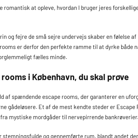
romantisk at opleve, hvordan I bruger jeres forskellig
rin og fejre de små sejre undervejs skaber en følelse 
 rooms er derfor den perfekte ramme til at dyrke både
forglemmeligt fælles minde.
rooms i København, du skal prøve
d af spændende escape rooms, der garanterer en uforg
ne gådeløsere. Et af de mest kendte steder er Escape
lt fra mystiske mordgåder til nervepirrende bankrøverier
 stemningsfulde og gennemførte rum, blandt andet den