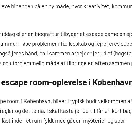
opleve hinanden på en ny måde, hvor kreativitet, kommu
 middag eller en biograftur tilbyder et escape game en s
e sammen, løse problemer i fællesskab og fejre jeres suc
gså jeres bånd, da I sammen arbejder jer ud af (bogstav
es og uforglemmelig måde at tilbringe en aften sammen 
 escape room-oplevelse i Københav
ape room i København, bliver I typisk budt velkommen 
s regler og det tema, I skal kaste jer ud i. I får en kort 
I låst inde i et rum fyldt med gåder, mysterier og spor.