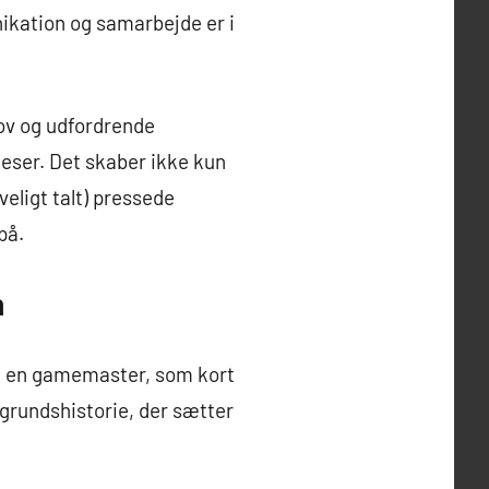
nikation og samarbejde er i
jov og udfordrende
ceser. Det skaber ikke kun
eligt talt) pressede
på.
n
af en gamemaster, som kort
baggrundshistorie, der sætter