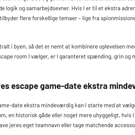
e logik og samarbejdsevner. Hvis I er til et ekstra adre
yder flere forskellige temaer – lige fra spionmissioner 
ntralt i byen, så det er nemt at kombinere oplevelsen me
scape room I vælger, er I garanteret spænding, grin og 
 jeres escape game-date ekstra mind
ame-date ekstra mindeværdig kan I starte med at vælge 
, en historisk gåde eller noget mere uhyggeligt, hvis I
ave jeres eget teamnavn eller tage matchende accessori