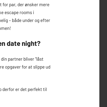
t for par, der ønsker mere
ilke escape rooms i
elig – både under og efter
ammen!
en date night?
in partner bliver “låst
re opgaver for at slippe ud
erfor er det perfekt til