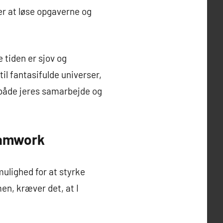
r at løse opgaverne og
e tiden er sjov og
l fantasifulde universer,
 både jeres samarbejde og
eamwork
ulighed for at styrke
en, kræver det, at I