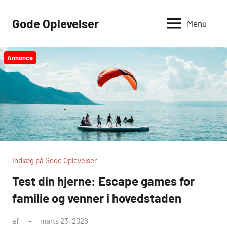
Videre
til
Gode Oplevelser
Menu
indhold
Annonce
Indlæg på Gode Oplevelser
Test din hjerne: Escape games for
familie og venner i hovedstaden
af
marts 23, 2026