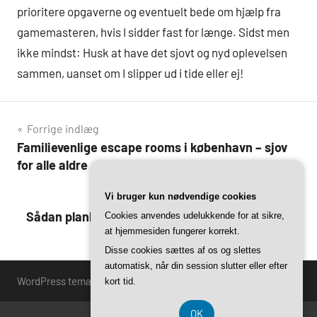
prioritere opgaverne og eventuelt bede om hjælp fra
gamemasteren, hvis I sidder fast for længe. Sidst men
ikke mindst: Husk at have det sjovt og nyd oplevelsen
sammen, uanset om I slipper ud i tide eller ej!
Indlægsnavigation
Forrige indlæg
Familievenlige escape rooms i københavn – sjov
for alle aldre
Vi bruger kun nødvendige cookies
Næste indlæg
Sådan planlægger du den perfekte teambuilding
Cookies anvendes udelukkende for at sikre,
at hjemmesiden fungerer korrekt.
med escape game i hovedstaden
Disse cookies sættes af os og slettes
automatisk, når din session slutter eller efter
WordPress tema: Harrison by ThemeZee.
kort tid.
OK