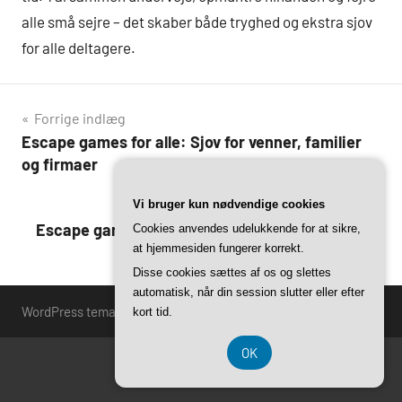
alle små sejre – det skaber både tryghed og ekstra sjov
for alle deltagere.
Indlægsnavigation
Forrige indlæg
Escape games for alle: Sjov for venner, familier
og firmaer
Vi bruger kun nødvendige cookies
Næste indlæg
Escape games for alle: Find det perfekte rum til
Cookies anvendes udelukkende for at sikre,
at hjemmesiden fungerer korrekt.
familie, venner eller firmaet
Disse cookies sættes af os og slettes
automatisk, når din session slutter eller efter
WordPress tema: Harrison by ThemeZee.
kort tid.
OK
CVR 37407739