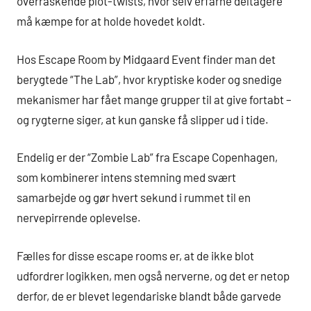
overraskende plot-twists, hvor selv erfarne deltagere
må kæmpe for at holde hovedet koldt.
Hos Escape Room by Midgaard Event finder man det
berygtede “The Lab”, hvor kryptiske koder og snedige
mekanismer har fået mange grupper til at give fortabt –
og rygterne siger, at kun ganske få slipper ud i tide.
Endelig er der “Zombie Lab” fra Escape Copenhagen,
som kombinerer intens stemning med svært
samarbejde og gør hvert sekund i rummet til en
nervepirrende oplevelse.
Fælles for disse escape rooms er, at de ikke blot
udfordrer logikken, men også nerverne, og det er netop
derfor, de er blevet legendariske blandt både garvede