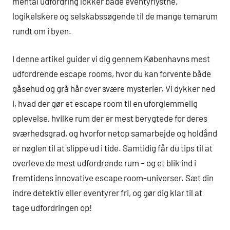
mental udfordring lokker både eventyrlystne,
logikelskere og selskabssøgende til de mange temarum
rundt om i byen.
I denne artikel guider vi dig gennem Københavns mest
udfordrende escape rooms, hvor du kan forvente både
gåsehud og grå hår over svære mysterier. Vi dykker ned
i, hvad der gør et escape room til en uforglemmelig
oplevelse, hvilke rum der er mest berygtede for deres
sværhedsgrad, og hvorfor netop samarbejde og holdånd
er nøglen til at slippe ud i tide. Samtidig får du tips til at
overleve de mest udfordrende rum – og et blik ind i
fremtidens innovative escape room-universer. Sæt din
indre detektiv eller eventyrer fri, og gør dig klar til at
tage udfordringen op!