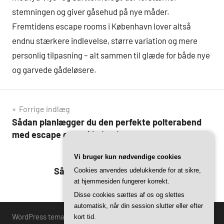
stemningen og giver gåsehud på nye måder.
Fremtidens escape rooms i København lover altså
endnu stærkere indlevelse, større variation og mere
personlig tilpasning – alt sammen til glæde for både nye
og garvede gådeløsere.
Indlægsnavigation
Forrige indlæg
Sådan planlægger du den perfekte polterabend
med escape game i københavn
Vi bruger kun nødvendige cookies
Næste indlæg
Sådan vinder du escape game: Tips fra
Cookies anvendes udelukkende for at sikre,
at hjemmesiden fungerer korrekt.
københavnske eksperter
Disse cookies sættes af os og slettes
automatisk, når din session slutter eller efter
WordPress tema: Harrison by ThemeZee.
kort tid.