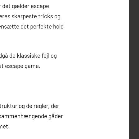
år det gælder escape
eres skarpeste tricks og
mensætte det perfekte hold
dgå de klassiske fejl og
i et escape game.
truktur og de regler, der
kke sammenhængende gåder
met.