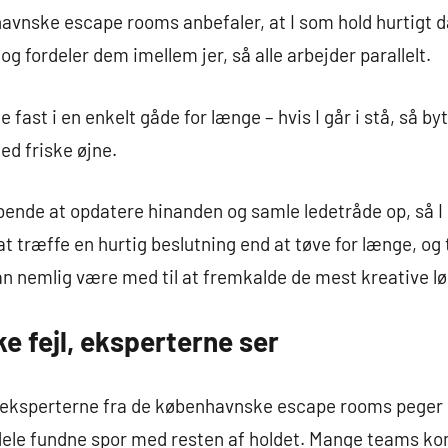
vnske escape rooms anbefaler, at I som hold hurtigt da
og fordeler dem imellem jer, så alle arbejder parallelt.
 fast i en enkelt gåde for længe – hvis I går i stå, så byt
ed friske øjne.
øbende at opdatere hinanden og samle ledetråde op, så I
t træffe en hurtig beslutning end at tøve for længe, og til
an nemlig være med til at fremkalde de mest kreative lø
e fejl, eksperterne ser
l, eksperterne fra de københavnske escape rooms peger 
ele fundne spor med resten af holdet. Mange teams komm