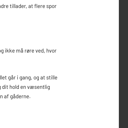
re tillader, at flere spor
og ikke må røre ved, hvor
et går i gang, og at stille
g dit hold en væsentlig
en af gåderne.