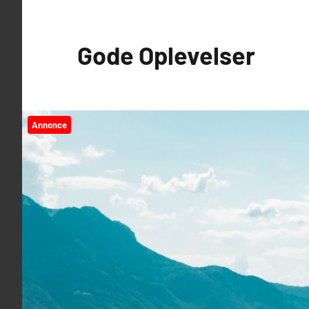
Videre
til
Gode Oplevelser
indhold
Annonce