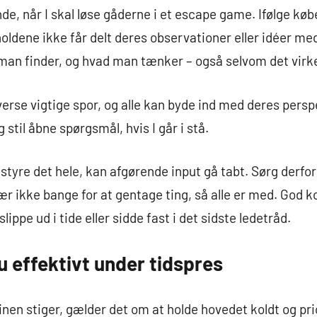
e, når I skal løse gåderne i et escape game. Ifølge kø
i holdene ikke får delt deres observationer eller idéer me
 man finder, og hvad man tænker – også selvom det virke
erse vigtige spor, og alle kan byde ind med deres perspe
 stil åbne spørgsmål, hvis I går i stå.
styre det hele, kan afgørende input gå tabt. Sørg derfor 
g vær ikke bange for at gentage ting, så alle er med. Go
ippe ud i tide eller sidde fast i det sidste ledetråd.
 effektivt under tidspres
inen stiger, gælder det om at holde hovedet koldt og pri