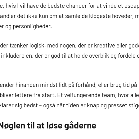
, hvis I vil have de bedste chancer for at vinde et esca
ndler det ikke kun om at samle de klogeste hoveder, m
er og personligheder.
r tænker logisk, med nogen, der er kreative eller gode t
inkludere en, der er god til at holde overblik og fordele 
kender hinanden mindst lidt på forhånd, eller brug tid på 
iver lettere fra start. Et velfungerende team, hvor alle 
klarer sig bedst – også når tiden er knap og presset stig
øglen til at løse gåderne