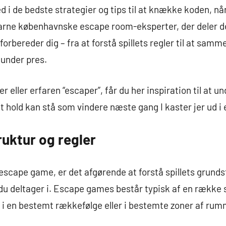
ed i de bedste strategier og tips til at knække koden, n
farne københavnske escape room-eksperter, der deler d
forbereder dig – fra at forstå spillets regler til at sam
under pres.
eller erfaren “escaper”, får du her inspiration til at un
it hold kan stå som vindere næste gang I kaster jer ud 
ruktur og regler
 escape game, er det afgørende at forstå spillets grunds
, du deltager i. Escape games består typisk af en ræ
 i en bestemt rækkefølge eller i bestemte zoner af rum