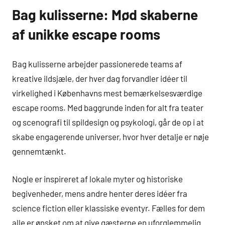
Bag kulisserne: Mød skaberne
af unikke escape rooms
Bag kulisserne arbejder passionerede teams af
kreative ildsjæle, der hver dag forvandler idéer til
virkelighed i Københavns mest bemærkelsesværdige
escape rooms. Med baggrunde inden for alt fra teater
og scenografi til spildesign og psykologi, går de op i at
skabe engagerende universer, hvor hver detalje er nøje
gennemtænkt.
Nogle er inspireret af lokale myter og historiske
begivenheder, mens andre henter deres idéer fra
science fiction eller klassiske eventyr. Fælles for dem
alle er ønsket om at give gæsterne en uforglemmelig