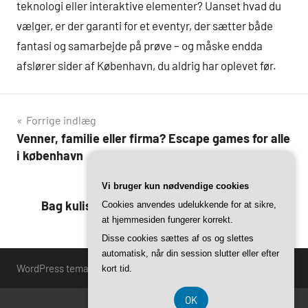
teknologi eller interaktive elementer? Uanset hvad du
vælger, er der garanti for et eventyr, der sætter både
fantasi og samarbejde på prøve – og måske endda
afslører sider af København, du aldrig har oplevet før.
Indlægsnavigation
Forrige indlæg
Venner, familie eller firma? Escape games for alle
i københavn
Næste indlæg
Vi bruger kun nødvendige cookies
Bag kulisserne: Sådan skaber man et escape
Cookies anvendes udelukkende for at sikre,
at hjemmesiden fungerer korrekt.
room i københavn
Disse cookies sættes af os og slettes
automatisk, når din session slutter eller efter
WordPress tema: Harrison by ThemeZee.
kort tid.
OK