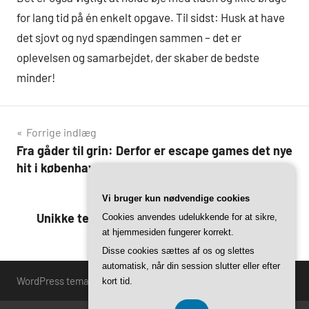
for lang tid på én enkelt opgave. Til sidst: Husk at have
det sjovt og nyd spændingen sammen – det er
oplevelsen og samarbejdet, der skaber de bedste
minder!
Indlægsnavigation
Forrige indlæg
Fra gåder til grin: Derfor er escape games det nye
hit i københavn
Næste indlæg
Vi bruger kun nødvendige cookies
Unikke temaer og historier: Oplev københavns
Cookies anvendes udelukkende for at sikre,
at hjemmesiden fungerer korrekt.
mest kreative escape games
Disse cookies sættes af os og slettes
automatisk, når din session slutter eller efter
WordPress tema: Harrison by ThemeZee.
kort tid.